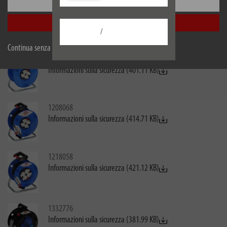
Configurare
1198568
Informazioni sulla sicurezza (408.28 KB)
Accetta tutti
/
Continua senza accettare
1208018
Informazioni sulla sicurezza (401.11 KB)
1208068
Informazioni sulla sicurezza (414.71 KB)
1218058
Informazioni sulla sicurezza (421.12 KB)
1332776
Informazioni sulla sicurezza (381.99 KB)