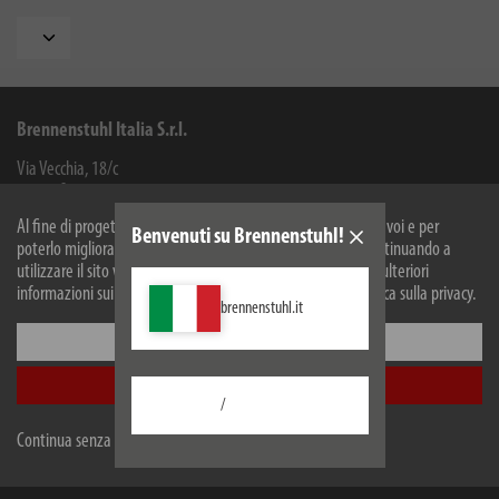
Brennenstuhl Italia S.r.l.
Via Vecchia, 18/c
39040
Ora
Italia
Al fine di progettare il nostro sito web in modo ottimale per voi e per
Benvenuti su Brennenstuhl!
poterlo migliorare continuamente, utilizziamo i cookies. Continuando a
Facebook
Instagram
Youtube
Linkedin
utilizzare il sito web, accetti il nostro utilizzo dei cookie. Per ulteriori
informazioni sui cookie, si prega di consultare la nostra politica sulla privacy.
brennenstuhl.it
Informazioni
Configurare
Service
Accetta tutti
Impresa
/
Continua senza accettare
Rivenditori e aziende