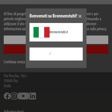
1156057994
Al fine di progettare il nostro sito web in modo ottimale per voi e per
Benvenuti su Brennenstuhl!
bs-
poterlo migliorare continuamente, utilizziamo i cookies. Continuando a
finder_2_1.zip
utilizzare il sito web, accetti il nostro utilizzo dei cookie. Per ulteriori
(16.67 MB)
informazioni sui cookie, si prega di consultare la nostra politica sulla privacy.
brennenstuhl.it
1156057994
Configurare
snmp_mib.zip
(3.54 KB)
Accetta tutti
/
Continua senza accettare
Brennenstuhl Italia S.r.l.
Via Vecchia, 18/c
39040
Ora
Italia
Facebook
Instagram
Youtube
Linkedin
Informazioni