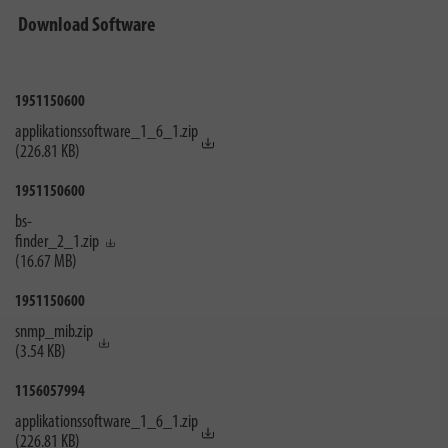
Download Software
1951150600
applikationssoftware_1_6_1.zip
(226.81 KB)
1951150600
bs-
finder_2_1.zip
(16.67 MB)
1951150600
snmp_mib.zip
(3.54 KB)
1156057994
applikationssoftware_1_6_1.zip
(226.81 KB)