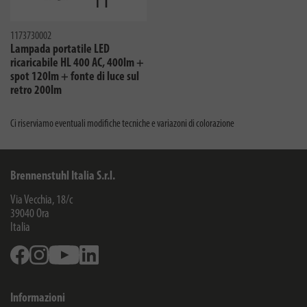
1173730002
Lampada portatile LED
ricaricabile HL 400 AC, 400lm +
spot 120lm + fonte di luce sul
retro 200lm
Ci riserviamo eventuali modifiche tecniche e variazoni di colorazione
Brennenstuhl Italia S.r.l.
Via Vecchia, 18/c
39040
Ora
Italia
Facebook
Instagram
Youtube
Linkedin
Informazioni