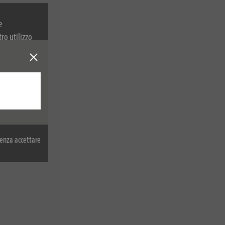
e
tro utilizzo
 sulla
enza accettare