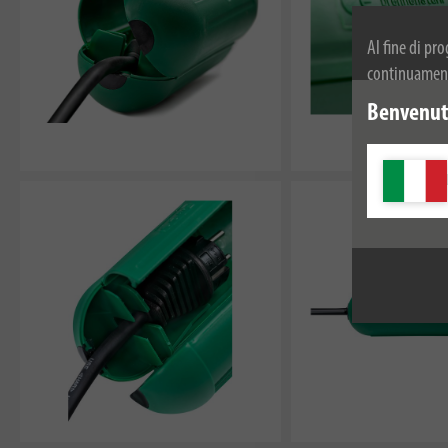
Al fine di pr
continuamente
dei cookie. Pe
Benvenuti
privacy.