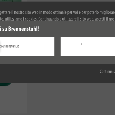
ogettare il nostro sito web in modo ottimale per voi e per poterlo migliorar
, utilizziamo i cookies. Continuando a utilizzare il sito web, accetti il nos
r ulteriori informazioni sui cookie, si prega di consultare la nostra politica
 su Brennenstuhl!
/
brennenstuhl.it
Configurare
Accetta tutti
Continua s