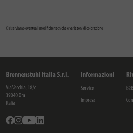
Ci riserviamo eventuali modifiche tecniche e variazoni di colorazione
Brennenstuhl Italia S.r.l.
Informazioni
Ri
Via Vecchia, 18/c
Service
B2B
39040
Ora
Impresa
Con
Italia
Facebook
Instagram
Youtube
Linkedin