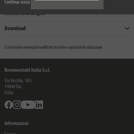
Continua senza accettare
Ambito di consegna
Download
Ci riserviamo eventuali modifiche tecniche e variazoni di colorazione
Brennenstuhl Italia S.r.l.
Via Vecchia, 18/c
39040
Ora
Italia
Facebook
Instagram
Youtube
Linkedin
Informazioni