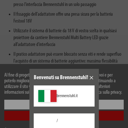
presso l'interfaccia Brennenstuhl in un solo passaggio
Il fissaggio dell'adattatore offre una presa sicura per la batteria
Festool 18V
Utilizzate il sistema di batterie da 18 V di vostra scelta in qualsiasi
proiettore da cantiere Brennenstuhl Multi Battery LED grazie
all'adattatore d'interfaccia
Il pratico adattatore può essere bloccato senza viti e rende superfluo
l'acquisto di un sistema di batterie aggiuntivo: massima flessibilità
grazie al sistema Brennenstuhl Multi Battery 18V
Al fine di progettare il nostro sito web in modo ottimale per voi e per
Benvenuti su Brennenstuhl!
poterlo migliorare continuamente, utilizziamo i cookies. Continuando a
utilizzare il sito web, accetti il nostro utilizzo dei cookie. Per ulteriori
informazioni sui cookie, si prega di consultare la nostra politica sulla privacy.
brennenstuhl.it
Configurare
Descrizione
Accetta tutti
/
Dati tecnici