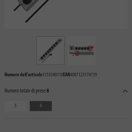
Numero dell'articolo
1153340118
EAN
4007123174119
Numero totale di prese:
8
5
8