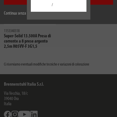
Accetta tutti
/
Continua senza accettare
1153340318
Super-Solid 13.500A Presa di
corrente a 8 prese argento
2,5m H05VV-F 3G1,5
Ci riserviamo eventuali modifiche tecniche e variazoni di colorazione
Brennenstuhl Italia S.r.l.
Via Vecchia, 18/c
39040
Ora
Italia
Facebook
Instagram
Youtube
Linkedin