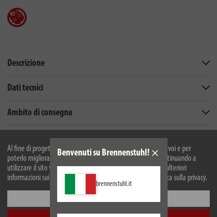
Descrizione
Dati tecnici
Ambito di consegna
Download
Al fine di progettare il nostro sito web in modo ottimale per voi e per
Benvenuti su Brennenstuhl!
Questo potrebbe interessarti
poterlo migliorare continuamente, utilizziamo i cookies. Continuando a
utilizzare il sito web, accetti il nostro utilizzo dei cookie. Per ulteriori
informazioni sui cookie, si prega di consultare la nostra politica sulla privacy.
brennenstuhl.it
Configurare