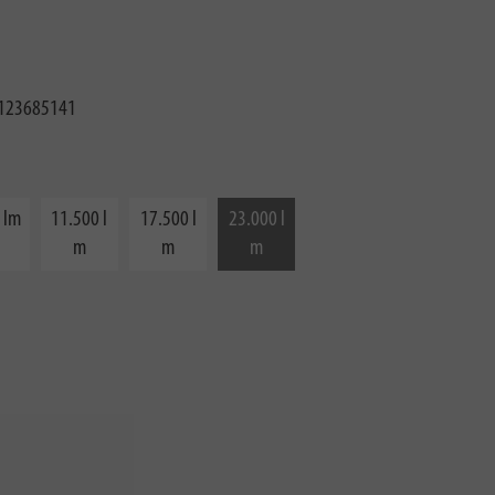
123685141
 lm
11.500 l
17.500 l
23.000 l
m
m
m