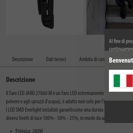
Al fine di pr
continuamente
dei cookie. Pe
Descrizione
Dati tecnici
Ambito di consegna
D
Benvenuti
privacy.
Descrizione
Il Faro LED JARO 27060 M è un Faro LED estremamente efficiente dal pun
polvere e agli spruzzi d'acqua), è adatto non solo per l'illuminazione d
I LED SMD Everlight installati garantiscono una durata eccezionalmente l
diversi livelli di luce 100% - 50% - 25%, in modo da adattare l'intensit
Potenza: 200W