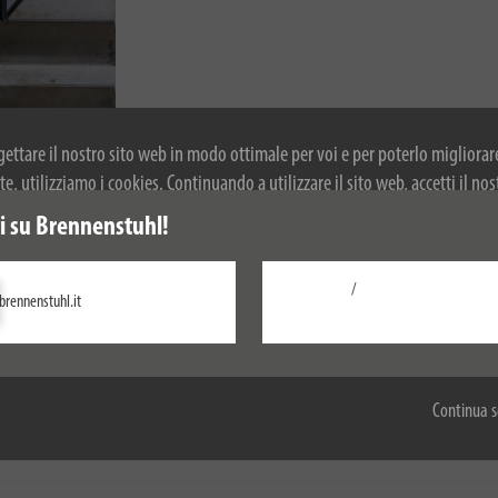
ogettare il nostro sito web in modo ottimale per voi e per poterlo migliorar
, utilizziamo i cookies. Continuando a utilizzare il sito web, accetti il nos
r ulteriori informazioni sui cookie, si prega di consultare la nostra politica
ownload
 su Brennenstuhl!
/
brennenstuhl.it
Configurare
to di vista energetico con una potenza di 200W che soddisfa le esigenze più
Accetta tutti
i interni, ma anche per l'impiego in aree esterne. Il Faro LED per esterni c
Continua s
unga e la loro speciale diffusione della luce per l'illuminazione di grandi s
à luminosa alle esigenze individuali. Inoltre, il Faro LED convince per le se