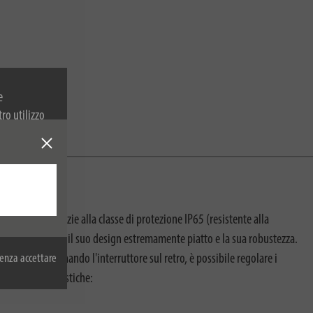
e
tro utilizzo
 sulla
 elevate. Grazie alla classe di protezione IP65 (resistente alla
onvince anche per il suo design estremamente piatto e la sua robustezza.
enza accettare
uperfici. Azionando l'interruttore sul retro, è possibile regolare i
guenti caratteristiche: