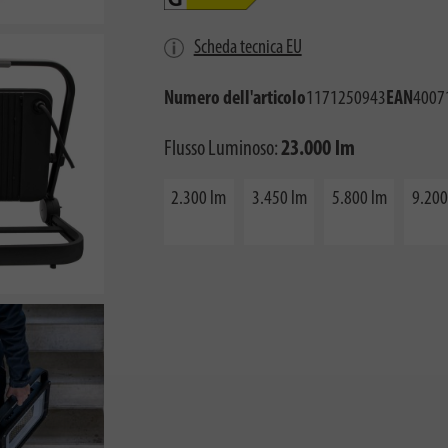
Scheda tecnica EU
Numero dell'articolo
1171250943
EAN
4007
Flusso Luminoso:
23.000 lm
2.300 lm
3.450 lm
5.800 lm
9.200