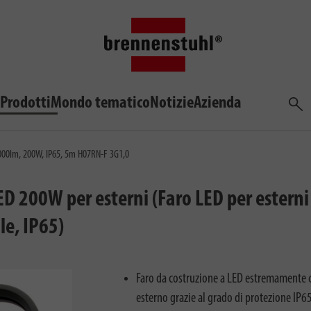
Prodotti
Mondo tematico
Notizie
Azienda
Cerca
000lm, 200W, IP65, 5m H07RN-F 3G1,0
ED 200W per esterni (Faro LED per estern
le, IP65)
Faro da costruzione a LED estremamente c
esterno grazie al grado di protezione IP65