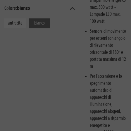
a risparmio energetico
max. 300 watt -
Colore:
bianco
Lampade LED max.
100 watt
antracite
bianco
Sensore di movimento
per esterni con angolo
di rilevamento
orizzontale di 180° e
portata massima di 12
m
Per l'accensione e lo
spegnimento
automatico di
apparecchi di
illuminazione,
apparecchi alogeni,
apparecchi a risparmio
energetico e