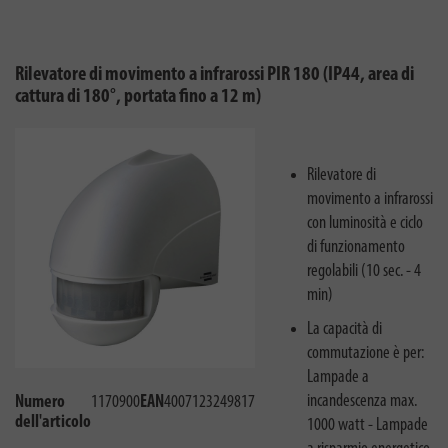
Rilevatore di movimento a infrarossi PIR 180 (IP44, area di
cattura di 180°, portata fino a 12 m)
Rilevatore di
movimento a infrarossi
con luminosità e ciclo
di funzionamento
regolabili (10 sec. - 4
min)
La capacità di
commutazione è per:
Lampade a
incandescenza max.
Numero
1170900
EAN
4007123249817
dell'articolo
1000 watt - Lampade