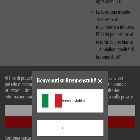
apparecchi LED
La consegna include:
1x sensore di
movimento a infrarossi
PIR 180 per interni ed
esterni, colore: bianco
- la migliore qualità di
brennenstuhl®
Al fine di progettare il nostro sito web in modo ottimale per voi e per
Benvenuti su Brennenstuhl!
poterlo migliorare continuamente, utilizziamo i cookies. Continuando a
utilizzare il sito web, accetti il nostro utilizzo dei cookie. Per ulteriori
informazioni sui cookie, si prega di consultare la nostra politica sulla privacy.
brennenstuhl.it
Configurare
Accetta tutti
/
Descrizione
Continua senza accettare