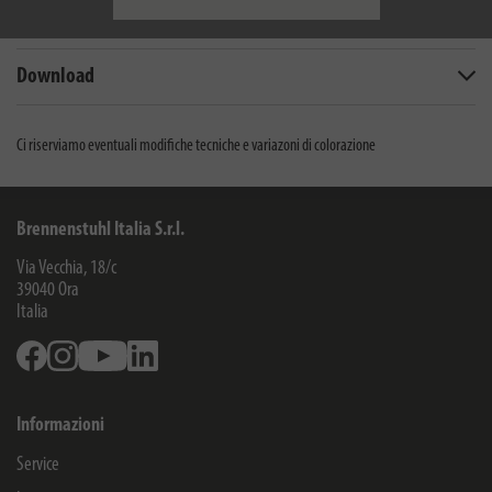
Dati tecnici
Download
Ci riserviamo eventuali modifiche tecniche e variazoni di colorazione
Brennenstuhl Italia S.r.l.
Via Vecchia, 18/c
39040
Ora
Italia
Facebook
Instagram
Youtube
Linkedin
Informazioni
Service