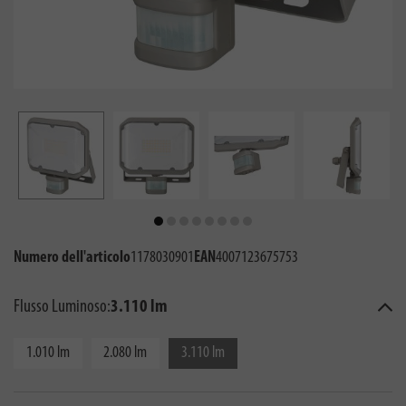
Numero dell'articolo
1178030901
EAN
4007123675753
Flusso Luminoso:
3.110 lm
1.010 lm
2.080 lm
3.110 lm