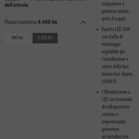
antipolvere e
dell'articolo
protetto contro i
getti d'acqua)
Flusso Luminoso:
4.400 lm
Faretto LED 50W
con staffa di
980 lm
4.400 lm
montaggio
regolabile per
l'installazione e
colore della luce
bianco luce diurna
(6500 K)
L'illuminazione a
LED con terminale
di collegamento
esterno e
impermeabile
garantisce
un'installazione