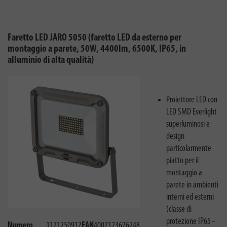
Faretto LED JARO 5050 (faretto LED da esterno per
montaggio a parete, 50W, 4400lm, 6500K, IP65, in
alluminio di alta qualità)
Proiettore LED con
LED SMD Everlight
superluminosi e
design
particolarmente
piatto per il
montaggio a
parete in ambienti
interni ed esterni
(classe di
protezione IP65 -
Numero
1171250917
EAN
4007123676248