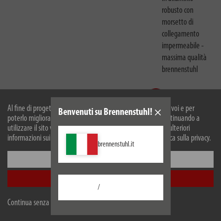
robusto con
morsetto di
collegamento
impermeabile -
massima qualità
brennenstuhl
Al fine di progettare il nostro sito web in modo ottimale per voi e per
Benvenuti su Brennenstuhl!
poterlo migliorare continuamente, utilizziamo i cookies. Continuando a
utilizzare il sito web, accetti il nostro utilizzo dei cookie. Per ulteriori
informazioni sui cookie, si prega di consultare la nostra politica sulla privacy.
brennenstuhl.it
Scheda tecnica EU
Configurare
Accetta tutti
/
Descrizione
Continua senza accettare