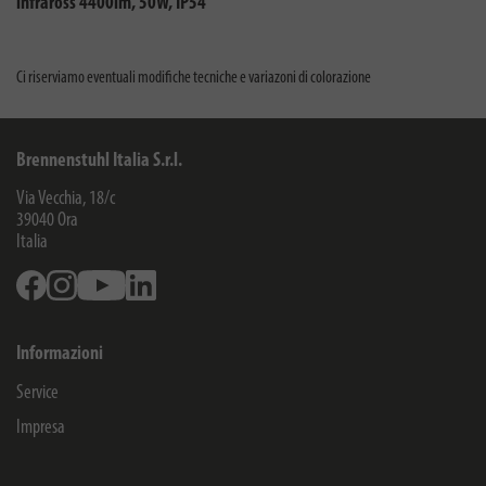
infraross 4400lm, 50W, IP54
Ci riserviamo eventuali modifiche tecniche e variazoni di colorazione
Brennenstuhl Italia S.r.l.
Via Vecchia, 18/c
39040
Ora
Italia
Facebook
Instagram
Youtube
Linkedin
Informazioni
Service
Impresa