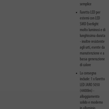
semplice
Faretto LED per
esterni con LED
SMD Everlight
molto luminosi e di
lunghissima durata
- inoltre resistente
agli urti, esente da
manutenzione e a
bassa generazione
di calore
La consegna
include: 1 x faretto
LED JARO 5050
(4400lm) -
alloggiamento
solido e moderno
in alluminio