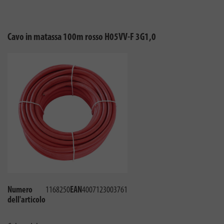
Cavo in matassa 100m rosso H05VV-F 3G1,0
Numero
1168250
EAN
4007123003761
dell'articolo