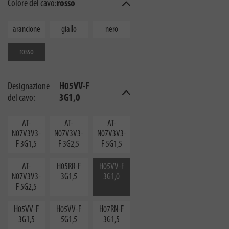
Colore del cavo:
rosso
arancione
giallo
nero
rosso
Designazione
H05VV-F
del cavo:
3G1,0
AT-
AT-
AT-
N07V3V3-
N07V3V3-
N07V3V3-
F 3G1,5
F 3G2,5
F 5G1,5
AT-
H05RR-F
H05VV-F
N07V3V3-
3G1,5
3G1,0
F 5G2,5
H05VV-F
H05VV-F
H07RN-F
3G1,5
5G1,5
3G1,5