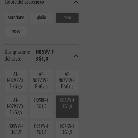
Colore del cavo:
nero
arancione
giallo
nero
rosso
Designazione
H05VV-F
del cavo:
3G1,0
AT-
AT-
AT-
N07V3V3-
N07V3V3-
N07V3V3-
F 3G1,5
F 3G2,5
F 5G1,5
AT-
H05RR-F
H05VV-F
N07V3V3-
3G1,5
3G1,0
F 5G2,5
H05VV-F
H05VV-F
H07RN-F
3G1,5
5G1,5
3G1,5