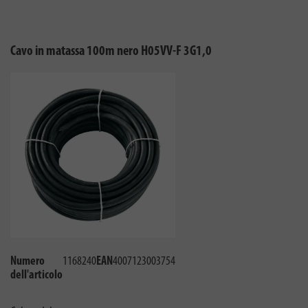
Cavo in matassa 100m nero H05VV-F 3G1,0
Numero
1168240
EAN
4007123003754
dell'articolo