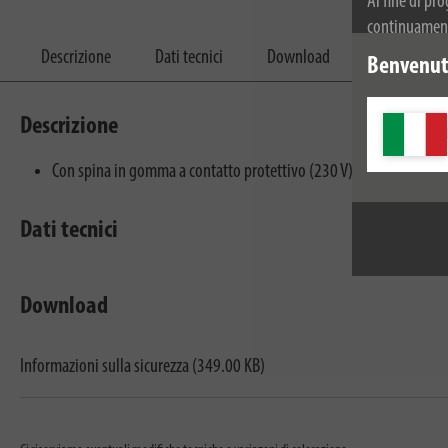
Al fine di pr
continuamente
dei cookie. Pe
Descrizione
Dati tecnici
Download
Benvenuti
privacy.
Descrizione
Con spina in gomma a contatto protettivo (230 V) e attacco CEE (5
Dati tecnici
Download
Informazioni sulla sicurezza (349.00 KB)