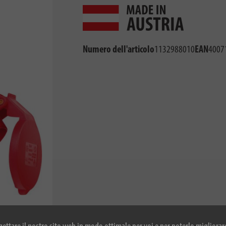
Numero dell'articolo
1132988010
EAN
4007