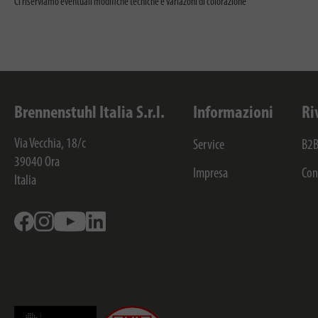
Ci riserviamo eventuali modifiche tecniche e variazoni di colorazione
Brennenstuhl Italia S.r.l.
Informazioni
Ri
Via Vecchia, 18/c
Service
B2B
39040
Ora
Impresa
Con
Italia
Facebook
Instagram
Youtube
Linkedin