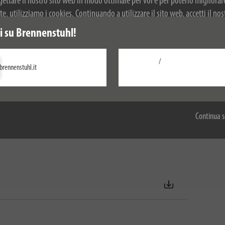
ogettare il nostro sito web in modo ottimale per voi e per poterlo migliorar
, utilizziamo i cookies. Continuando a utilizzare il sito web, accetti il nos
r ulteriori informazioni sui cookie, si prega di consultare la nostra politica
 su Brennenstuhl!
/
brennenstuhl.it
Configurare
 poli).
Accetta tutti
Continua s