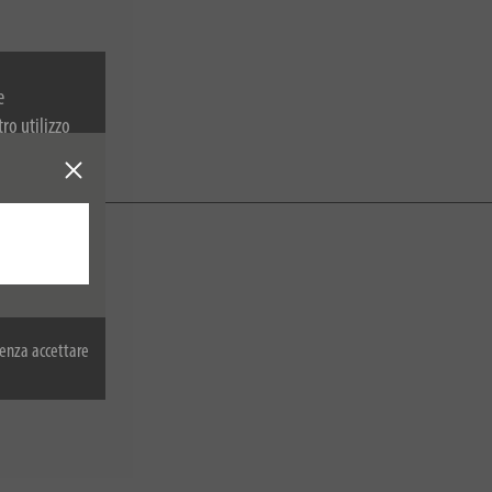
e
tro utilizzo
 sulla
enza accettare