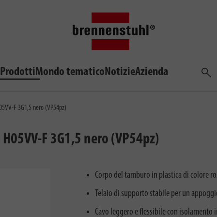
Prodotti
Mondo tematico
Notizie
Azienda
Cerca
H05VV-F 3G1,5 nero (VP54pz)
 m H05VV-F 3G1,5 nero (VP54pz)
Corpo del tamburo in plastica di colore r
Telaio di supporto stabile per un appoggi
Cavo leggero e flessibile con isolamento i