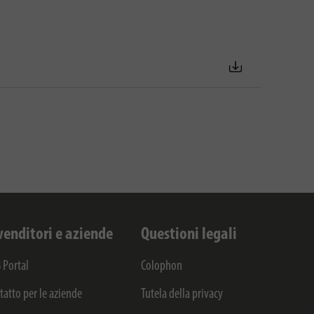
venditori e aziende
Questioni legali
 Portal
Colophon
tatto per le aziende
Tutela della privacy