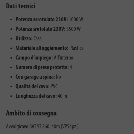
Dati tecnici
Potenza arrotolato 230V:
1000 W
Potenza srotolato 230V:
3500 W
Utilizzo:
Casa
Materiale alloggiamento:
Plastica
Campo d’impiego:
All'interno
Numero di prese protette:
4
Con garage a spina:
No
Qualità del cavo:
PVC
Lunghezza del cavo:
40 m
Ambito di consegna
Avvolgicavo BAT ST 260, 40m (VP54pz.)