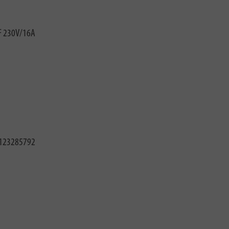
 F 230V/16A
123285792