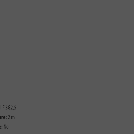
-F 3G2,5
are:
2 m
e:
No