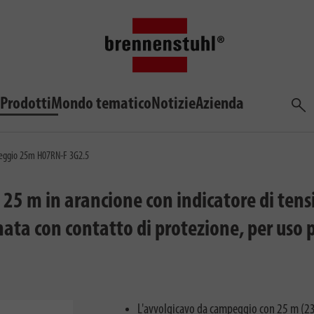
Prodotti
Mondo tematico
Notizie
Azienda
Cerca
peggio 25m H07RN-F 3G2.5
25 m in arancione con indicatore di tens
nata con contatto di protezione, per uso
L'avvolgicavo da campeggio con 25 m (23