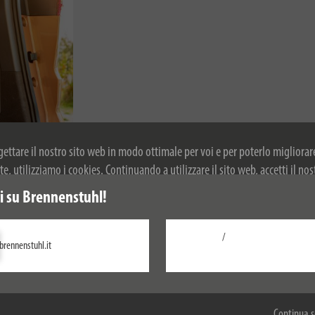
ogettare il nostro sito web in modo ottimale per voi e per poterlo migliorar
, utilizziamo i cookies. Continuando a utilizzare il sito web, accetti il nos
r ulteriori informazioni sui cookie, si prega di consultare la nostra politica
 su Brennenstuhl!
/
brennenstuhl.it
Configurare
Accetta tutti
Continua s