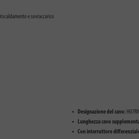
rriscaldamento e sovraccarico
Designazione del cavo:
H07RN
Lunghezza cavo supplement
Con interruttore differenzial