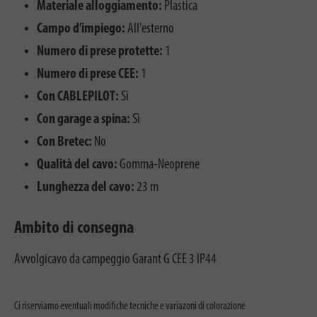
Materiale alloggiamento:
Plastica
Campo d’impiego:
All'esterno
Numero di prese protette:
1
Numero di prese CEE:
1
Con CABLEPILOT:
Sì
Con garage a spina:
Sì
Con Bretec:
No
Qualità del cavo:
Gomma-Neoprene
Lunghezza del cavo:
23 m
Ambito di consegna
Avvolgicavo da campeggio Garant G CEE 3 IP44
Ci riserviamo eventuali modifiche tecniche e variazoni di colorazione