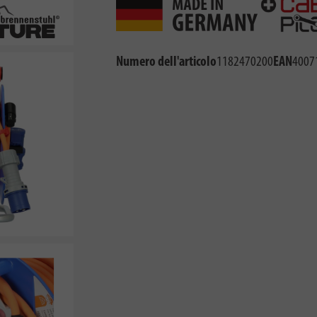
Numero dell'articolo
1182470200
EAN
4007