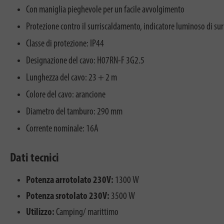
Con maniglia pieghevole per un facile avvolgimento
Protezione contro il surriscaldamento, indicatore luminoso di su
Classe di protezione: IP44
Designazione del cavo: H07RN-F 3G2.5
Lunghezza del cavo: 23 + 2 m
Colore del cavo: arancione
Diametro del tamburo: 290 mm
Corrente nominale: 16A
Dati tecnici
Potenza arrotolato 230V:
1300 W
Potenza srotolato 230V:
3500 W
Utilizzo:
Camping/ marittimo