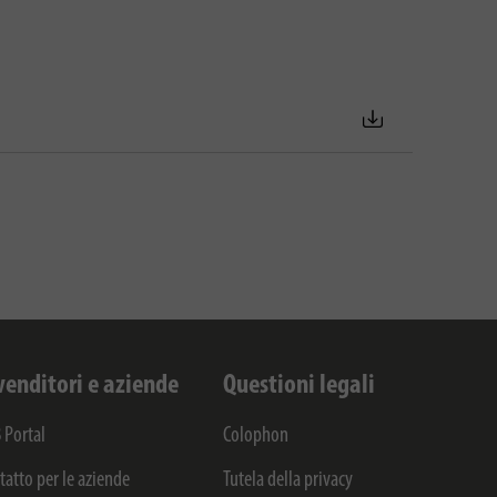
venditori e aziende
Questioni legali
 Portal
Colophon
tatto per le aziende
Tutela della privacy