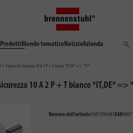
Prodotti
Mondo tematico
Notizie
Azienda
Cerca
P + T/presa di sicurezza 10 A 2 P + T bianco *IT,DE* => *IT*
sicurezza 10 A 2 P + T bianco *IT,DE* => 
Numero dell'articolo
1081596403
EAN
4007