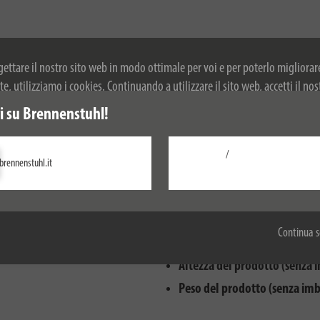
ogettare il nostro sito web in modo ottimale per voi e per poterlo migliorar
, utilizziamo i cookies. Continuando a utilizzare il sito web, accetti il nos
r ulteriori informazioni sui cookie, si prega di consultare la nostra politica
 su Brennenstuhl!
/
brennenstuhl.it
Configurare
Accetta tutti
Lunghezza del prodotto (sen
Continua s
Larghezza del prodotto (senz
Altezza del prodotto (senza 
Peso del prodotto (senza imb