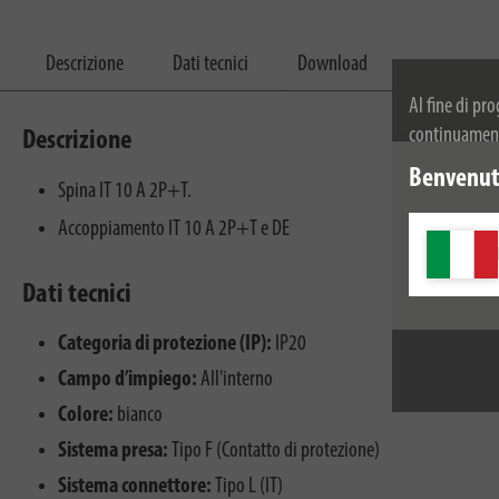
Descrizione
Dati tecnici
Download
Al fine di pr
continuamente
Descrizione
dei cookie. Pe
Benvenuti
Spina IT 10 A 2P+T.
privacy.
Accoppiamento IT 10 A 2P+T e DE
Dati tecnici
Categoria di protezione (IP):
IP20
Campo d’impiego:
All'interno
Colore:
bianco
Sistema presa:
Tipo F (Contatto di protezione)
Sistema connettore:
Tipo L (IT)