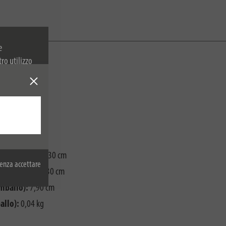
e
tro utilizzo
 sulla
za imballo):
4,30 cm
enza accettare
a imballo):
4,30 cm
imballo):
7,90 cm
allo):
0,04 kg