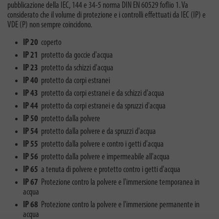
pubblicazione della IEC, 144 e 34-5 norma DIN EN 60529 foflio 1. Va
considerato che il volume di protezione e i controlli effettuati da IEC (IP) e
VDE (P) non sempre coincidono.
IP 20
coperto
IP 21
protetto da goccie d'acqua
IP 23
protetto da schizzi d'acqua
IP 40
protetto da corpi estranei
IP 43
protetto da corpi estranei e da schizzi d'acqua
IP 44
protetto da corpi estranei e da spruzzi d'acqua
IP 50
protetto dalla polvere
IP 54
protetto dalla polvere e da spruzzi d'acqua
IP 55
protetto dalla polvere e contro i getti d'acqua
IP 56
protetto dalla polvere e impermeabile all'acqua
IP 65
a tenuta di polvere e protetto contro i getti d'acqua
IP 67
Protezione contro la polvere e l'immersione temporanea in
acqua
IP 68
Protezione contro la polvere e l'immersione permanente in
acqua