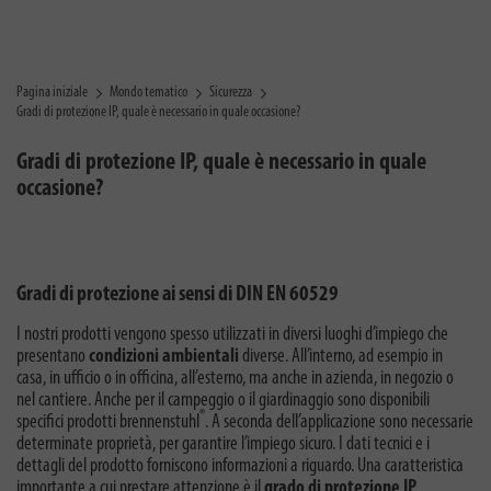
Pagina iniziale
Mondo tematico
Sicurezza
Gradi di protezione IP, quale è necessario in quale occasione?
Gradi di protezione IP, quale è necessario in quale
occasione?
Gradi di protezione ai sensi di DIN EN 60529
I nostri prodotti vengono spesso utilizzati in diversi luoghi d’impiego che
presentano
condizioni ambientali
diverse. All’interno, ad esempio in
casa, in ufficio o in officina, all’esterno, ma anche in azienda, in negozio o
nel cantiere. Anche per il campeggio o il giardinaggio sono disponibili
®
specifici prodotti brennenstuhl
. A seconda dell’applicazione sono necessarie
determinate proprietà, per garantire l’impiego sicuro. I dati tecnici e i
dettagli del prodotto forniscono informazioni a riguardo. Una caratteristica
importante a cui prestare attenzione è il
grado di protezione IP
.