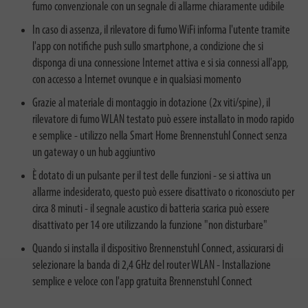
fumo convenzionale con un segnale di allarme chiaramente udibile
In caso di assenza, il rilevatore di fumo WiFi informa l'utente tramite
l'app con notifiche push sullo smartphone, a condizione che si
disponga di una connessione Internet attiva e si sia connessi all'app,
con accesso a Internet ovunque e in qualsiasi momento
Grazie al materiale di montaggio in dotazione (2x viti/spine), il
rilevatore di fumo WLAN testato può essere installato in modo rapido
e semplice - utilizzo nella Smart Home Brennenstuhl Connect senza
un gateway o un hub aggiuntivo
È dotato di un pulsante per il test delle funzioni - se si attiva un
allarme indesiderato, questo può essere disattivato o riconosciuto per
circa 8 minuti - il segnale acustico di batteria scarica può essere
disattivato per 14 ore utilizzando la funzione "non disturbare"
Quando si installa il dispositivo Brennenstuhl Connect, assicurarsi di
selezionare la banda di 2,4 GHz del router WLAN - Installazione
semplice e veloce con l'app gratuita Brennenstuhl Connect