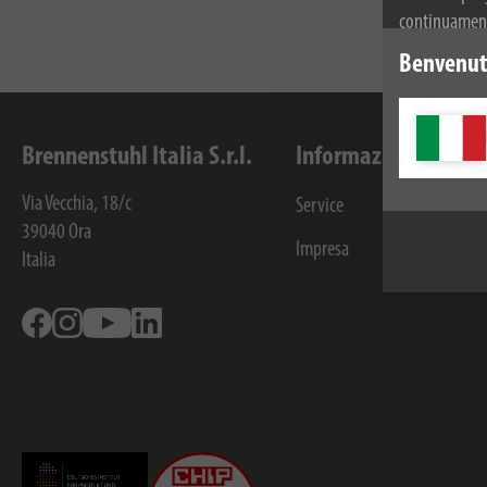
continuamente
dei cookie. Pe
Benvenuti
privacy.
Brennenstuhl Italia S.r.l.
Informazioni
Ri
Via Vecchia, 18/c
Service
B2B
39040
Ora
Impresa
Con
Italia
Facebook
Instagram
Youtube
Linkedin