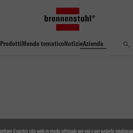
Prodotti
Mondo tematico
Notizie
Azienda
Cerca
ogettare il nostro sito web in modo ottimale per voi e per poterlo migliorar