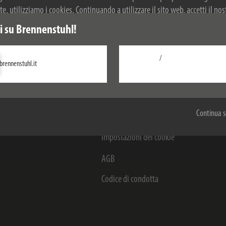
, utilizziamo i cookies. Continuando a utilizzare il sito web, accetti il nos
r ulteriori informazioni sui cookie, si prega di consultare la nostra politica
 su Brennenstuhl!
/
brennenstuhl.it
Configurare
venditori e aziende
Questioni legali
Accetta tutti
 Portal
Colophon
Continua s
tatto per le aziende
Tutela della privacy
Impostazioni dei cookie
AGB
Codice di condotta