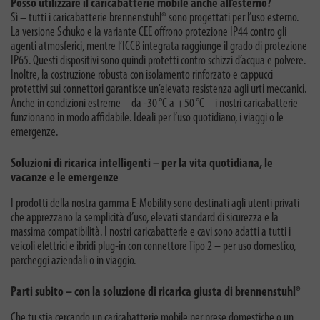
Posso utilizzare il caricabatterie mobile anche all’esterno?
Sì – tutti i caricabatterie brennenstuhl® sono progettati per l’uso esterno.
La versione Schuko e la variante CEE offrono protezione IP44 contro gli
agenti atmosferici, mentre l’ICCB integrata raggiunge il grado di protezione
IP65. Questi dispositivi sono quindi protetti contro schizzi d’acqua e polvere.
Inoltre, la costruzione robusta con isolamento rinforzato e cappucci
protettivi sui connettori garantisce un’elevata resistenza agli urti meccanici.
Anche in condizioni estreme – da -30 °C a +50 °C – i nostri caricabatterie
funzionano in modo affidabile. Ideali per l’uso quotidiano, i viaggi o le
emergenze.
Soluzioni di ricarica intelligenti – per la vita quotidiana, le
vacanze e le emergenze
I prodotti della nostra gamma E-Mobility sono destinati agli utenti privati
che apprezzano la semplicità d’uso, elevati standard di sicurezza e la
massima compatibilità. I nostri caricabatterie e cavi sono adatti a tutti i
veicoli elettrici e ibridi plug-in con connettore Tipo 2 – per uso domestico,
parcheggi aziendali o in viaggio.
Parti subito – con la soluzione di ricarica giusta di brennenstuhl®
Che tu stia cercando un caricabatterie mobile per prese domestiche o un