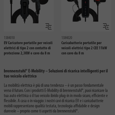
Confronta
Confro
1384010
1384020
EV Caricatore portatile per veicoli
Caricabatterie portatile per
elettrici di tipo 2 con contatto di
veicoli elettrici tipo 2 CEE 11kW
protezione 2,3KW e cavo da 8 m
con cavo da 8 m
brennenstuhl® E-Mobility – Soluzioni di ricarica intelligenti per il
tuo veicolo elettrico
La mobilità elettrica è più di una tendenza – è un passo fondamentale
verso il futuro. Con i prodotti E-Mobility di brennenstuhl®, puoi ricaricare la
tua auto elettrica o il tuo veicolo ibrido plug-in in modo sicuro, efficiente e
flessibile. A casa o in viaggio: i nostri cavi di ricarica EV e i caricabatterie
mobili rappresentano qualità testata, tecnologia affidabile e design
durevole – proprio come ti aspetti da brennenstuhl®.