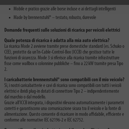
Plug & Play senza installazione – pronto all’uso immediatamente
Mobile e pratico grazie alle borse incluse e ai dettagli intelligenti
Made by brennenstuhl® – testato, robusto, durevole
Domande frequenti sulle soluzioni di ricarica per veicoli elettrici
Quale potenza di ricarica è adatta alla mia auto elettrica?
La ricarica Mode 2 avviene tramite prese domestiche standard (es. Schuko o
CEE), protette da un’In-Cable-Control-Box (ICCB) che gestisce tutte le
funzioni di sicurezza. Mode 3 si riferisce alla ricarica tramite infrastrutture
fisse come wallbox o colonnine pubbliche – fino a 22 kW tramite presa Tipo
2.
I caricabatterie brennenstuhl® sono compatibili con il mio veicolo?
Sì, i nostri caricabatterie e cavi di ricarica sono compatibili con tutti i veicoli
elettrici e ibridi plug-in dotati di connettore Tipo 2 – indipendentemente
dal marchio o dal modello.
Grazie all’ICCB integrata, i dispositivi rilevano automaticamente i parametri
corretti e garantiscono una comunicazione sicura tra il veicolo e la fonte di
alimentazione. Questo consente di ricaricare in modo affidabile, efficiente e
conforme alle normative IEC 62196-2 e IEC 62752.