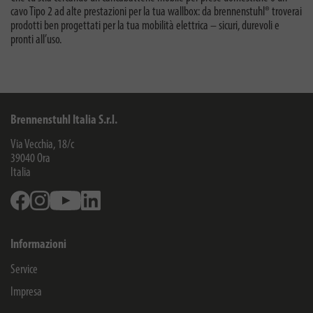
cavo Tipo 2 ad alte prestazioni per la tua wallbox: da brennenstuhl® troverai
prodotti ben progettati per la tua mobilità elettrica – sicuri, durevoli e
pronti all’uso.
Brennenstuhl Italia S.r.l.
Via Vecchia, 18/c
39040
Ora
Italia
Facebook
Instagram
Youtube
Linkedin
Informazioni
Service
Impresa