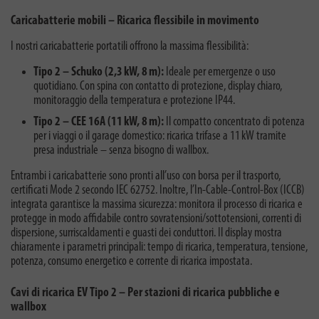
Caricabatterie mobili – Ricarica flessibile in movimento
I nostri caricabatterie portatili offrono la massima flessibilità:
Tipo 2 – Schuko (2,3 kW, 8 m):
Ideale per emergenze o uso
quotidiano. Con spina con contatto di protezione, display chiaro,
monitoraggio della temperatura e protezione IP44.
Tipo 2 – CEE 16A (11 kW, 8 m):
Il compatto concentrato di potenza
per i viaggi o il garage domestico: ricarica trifase a 11 kW tramite
presa industriale – senza bisogno di wallbox.
Entrambi i caricabatterie sono pronti all’uso con borsa per il trasporto,
certificati Mode 2 secondo IEC 62752. Inoltre, l’In-Cable-Control-Box (ICCB)
integrata garantisce la massima sicurezza: monitora il processo di ricarica e
protegge in modo affidabile contro sovratensioni/sottotensioni, correnti di
dispersione, surriscaldamenti e guasti dei conduttori. Il display mostra
chiaramente i parametri principali: tempo di ricarica, temperatura, tensione,
potenza, consumo energetico e corrente di ricarica impostata.
Cavi di ricarica EV Tipo 2 – Per stazioni di ricarica pubbliche e
wallbox