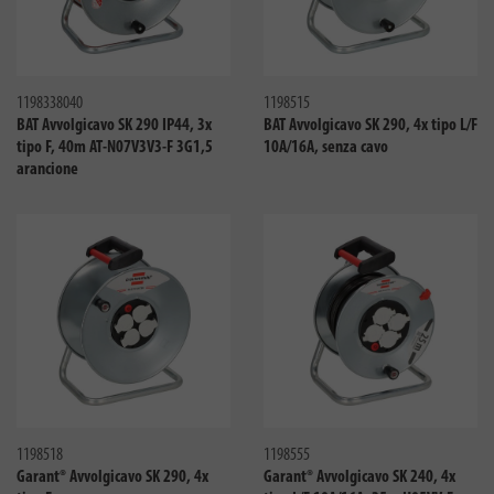
Confronta
Confro
1198338040
1198515
BAT Avvolgicavo SK 290 IP44, 3x
BAT Avvolgicavo SK 290, 4x tipo L/F
tipo F, 40m AT-N07V3V3-F 3G1,5
10A/16A, senza cavo
arancione
Confronta
Confro
1198518
1198555
Garant® Avvolgicavo SK 290, 4x
Garant® Avvolgicavo SK 240, 4x