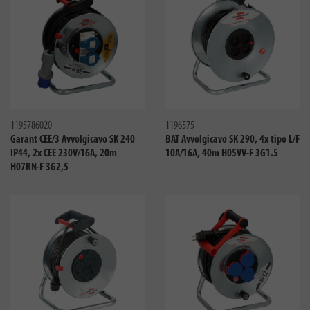
Confronta
Confro
1195786020
1196575
Garant CEE/3 Avvolgicavo SK 240
BAT Avvolgicavo SK 290, 4x tipo L/F
IP44, 2x CEE 230V/16A, 20m
10A/16A, 40m H05VV-F 3G1.5
H07RN-F 3G2,5