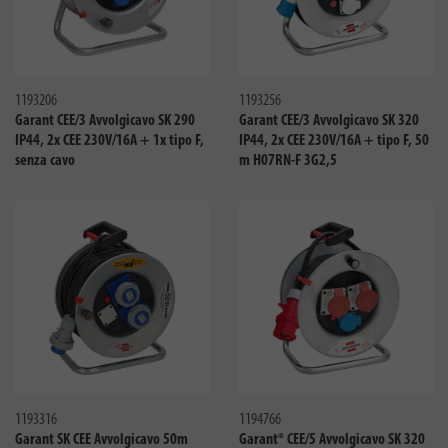
Confronta
Confro
1193206
1193256
Garant CEE/3 Avvolgicavo SK 290
Garant CEE/3 Avvolgicavo SK 320
IP44, 2x CEE 230V/16A + 1x tipo F,
IP44, 2x CEE 230V/16A + tipo F, 50
senza cavo
m H07RN-F 3G2,5
Confronta
Confro
1193316
1194766
Garant SK CEE Avvolgicavo 50m
Garant® CEE/5 Avvolgicavo SK 320