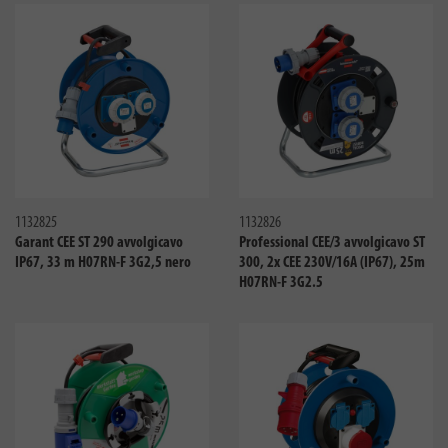
Confronta
Confro
1132825
1132826
Garant CEE ST 290 avvolgicavo
Professional CEE/3 avvolgicavo ST
IP67, 33 m H07RN-F 3G2,5 nero
300, 2x CEE 230V/16A (IP67), 25m
H07RN-F 3G2.5