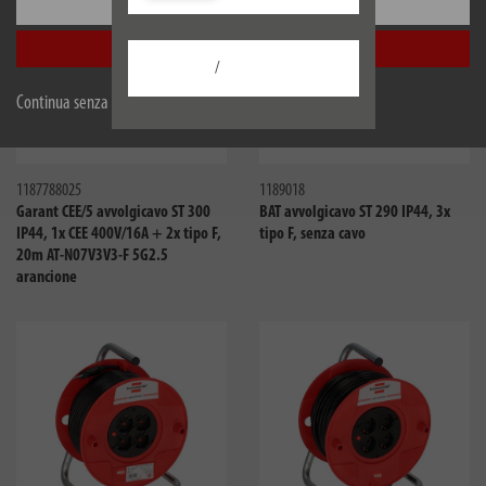
Configurare
Accetta tutti
/
Continua senza accettare
Confronta
Confro
1187788025
1189018
Garant CEE/5 avvolgicavo ST 300
BAT avvolgicavo ST 290 IP44, 3x
IP44, 1x CEE 400V/16A + 2x tipo F,
tipo F, senza cavo
20m AT-N07V3V3-F 5G2.5
arancione