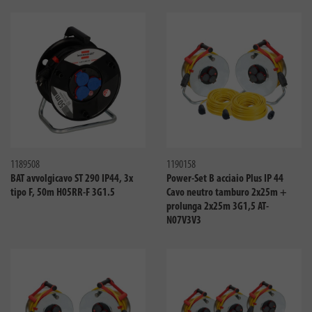
Confronta
Confro
1189508
1190158
BAT avvolgicavo ST 290 IP44, 3x
Power-Set B acciaio Plus IP 44
tipo F, 50m H05RR-F 3G1.5
Cavo neutro tamburo 2x25m +
prolunga 2x25m 3G1,5 AT-
N07V3V3