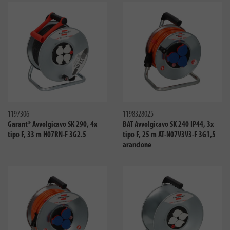
Confronta
Confro
1197306
1198328025
Garant® Avvolgicavo SK 290, 4x
BAT Avvolgicavo SK 240 IP44, 3x
tipo F, 33 m H07RN-F 3G2.5
tipo F, 25 m AT-N07V3V3-F 3G1,5
arancione