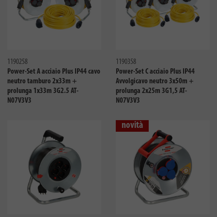
Confronta
Confro
1190258
1190358
Power-Set A acciaio Plus IP44 cavo
Power-Set C acciaio Plus IP44
neutro tamburo 2x33m +
Avvolgicavo neutro 3x50m +
prolunga 1x33m 3G2.5 AT-
prolunga 2x25m 3G1,5 AT-
N07V3V3
N07V3V3
novità
Confronta
Confro