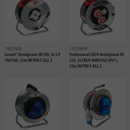
Confronta
Confro
1192215010
1192216010
Garant® Avvolgicavo SK 290, 4x L/F
Professional CEE/4 Avvolgicavo SK
10A/16A, 25m H07RN-F 3G2.5
320, 2x CEE/4 400V/16A (IP67),
25m H07RN-F 4G2.5