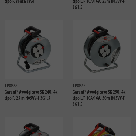
tipo F, senza cavo
tipo L/F 10A/16A, 25m H05VV-F
3G1.5
Confronta
Confro
1198558
1198565
Garant® Avvolgicavo SK 240, 4x
Garant® Avvolgicavo SK 290, 4x
tipo F, 25 m H05VV-F 3G1.5
tipo L/F 10A/16A, 50m H05VV-F
3G1.5