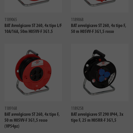
Confronta
Confro
1189065
1189068
BAT Avvolgicavo ST 260, 4x tipo L/F
BAT avvolgicavo ST 260, 4x tipo F,
10A/16A, 50m H05VV-F 3G1.5
50 m H05VV-F 3G1,5 rosso
Confronta
Confro
1189168
1189258
BAT avvolgicavo ST 260, 4x tipo F,
BAT avvolgicavo ST 290 IP44, 3x
50 m H05VV-F 3G1,5 rosso
tipo F, 25 m H05RR-F 3G1,5
(VP54pz)