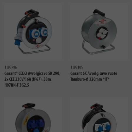
Confronta
Confro
1192796
1193105
Garant® CEE/3 Avvolgicavo SK 290,
Garant SK Avvolgicavo vuoto
2x CEE 230V/16A (IP67), 33m
Tamburo-Ø 320mm *IT*
H07RN-F 3G2,5