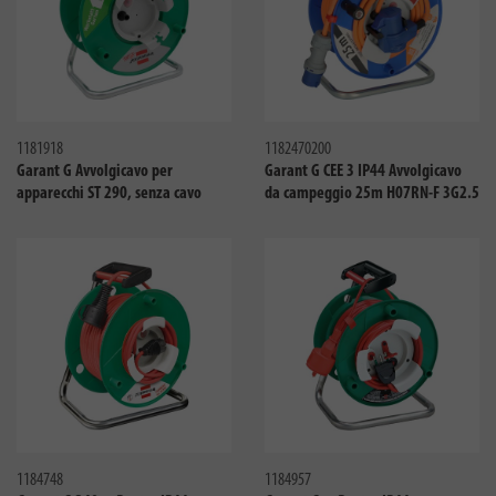
Confronta
Confro
1181918
1182470200
Garant G Avvolgicavo per
Garant G CEE 3 IP44 Avvolgicavo
apparecchi ST 290, senza cavo
da campeggio 25m H07RN-F 3G2.5
Confronta
Confro
1184748
1184957