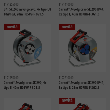
1191255010
1191410010
BAT SK 240 avvolgicavo, 4x tipo L/F
Garant® Avvolgicavo SK 290 IP44,
10A/16A, 20m H05VV-F 3G1.5
3x tipo F, 40m H07RN-F 3G1.5
novità
novità
Confronta
Confro
1191450010
1192210010
Garant® Avvolgicavo SK 290, 4x
Garant® Avvolgicavo SK 290 IP44,
tipo F, 40m H05VV-F 3G1.5
3x tipo F, 25m H07RN-F 3G2.5
novità