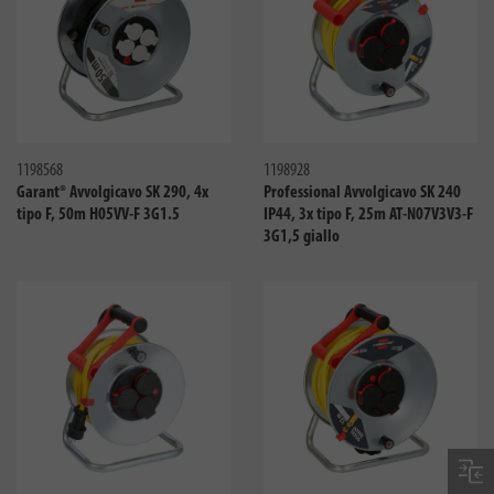
Confronta
Confro
1198568
1198928
Garant® Avvolgicavo SK 290, 4x
Professional Avvolgicavo SK 240
tipo F, 50m H05VV-F 3G1.5
IP44, 3x tipo F, 25m AT-N07V3V3-F
3G1,5 giallo
Confronta
Confro