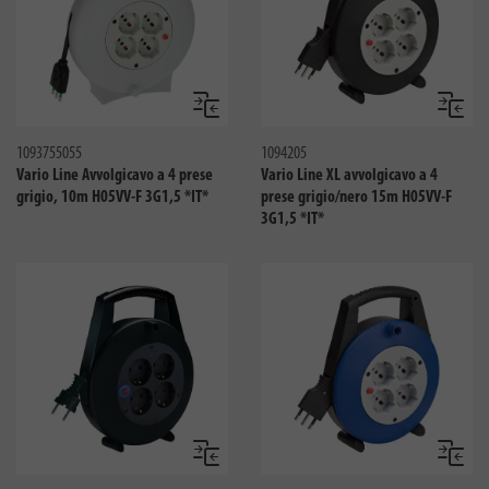
Confronta
Confro
1093755055
1094205
Vario Line Avvolgicavo a 4 prese
Vario Line XL avvolgicavo a 4
grigio, 10m H05VV-F 3G1,5 *IT*
prese grigio/nero 15m H05VV-F
3G1,5 *IT*
Confronta
Confro