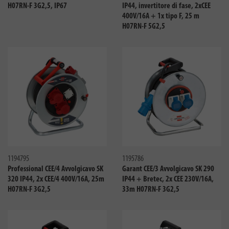
H07RN-F 3G2,5, IP67
IP44, invertitore di fase, 2xCEE
400V/16A + 1x tipo F, 25 m
H07RN-F 5G2,5
Confronta
Confro
1194795
1195786
Professional CEE/4 Avvolgicavo SK
Garant CEE/3 Avvolgicavo SK 290
320 IP44, 2x CEE/4 400V/16A, 25m
IP44 + Bretec, 2x CEE 230V/16A,
H07RN-F 3G2,5
33m H07RN-F 3G2,5