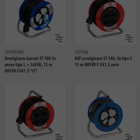
Confronta
Confro
1079187600
1079188
Avvolgicavo Garant ST 180 3x
BAT avvolgicavo ST 180, 4x tipo F,
prese tipo L + 2xUSB, 15 m
15 m H05VV-F 3G1,5 nero
H05VV-F3G1.5 *IT*