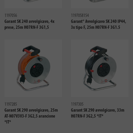
Confronta
Confro
1197056
1197058154
Garant SK 240 avvolgicavo, 4x
Garant® Avvolgicavo SK 240 IP44,
prese, 25m H07RN-F 3G1,5
3x tipo F, 25m H07RN-F 3G1.5
Confronta
Confro
1197285
1197305
Garant SK 290 avvolgicavo, 25m
Garant SK 290 avvolgicavo, 33m
AT-N07V3V3-F 3G2,5 arancione
H07RN-F 3G2,5 *IT*
*IT*