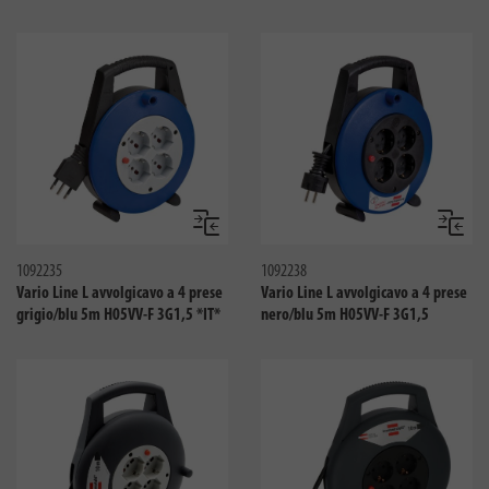
Confronta
Confro
1092235
1092238
Vario Line L avvolgicavo a 4 prese
Vario Line L avvolgicavo a 4 prese
grigio/blu 5m H05VV-F 3G1,5 *IT*
nero/blu 5m H05VV-F 3G1,5