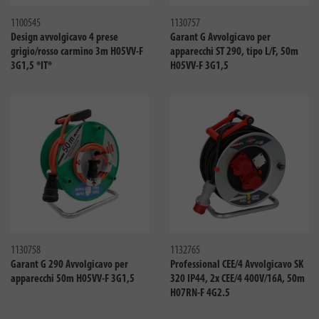
1100545
1130757
Design avvolgicavo 4 prese
Garant G Avvolgicavo per
grigio/rosso carmino 3m H05VV-F
apparecchi ST 290, tipo L/F, 50m
3G1,5 *IT*
H05VV-F 3G1,5
Confronta
Confro
1130758
1132765
Garant G 290 Avvolgicavo per
Professional CEE/4 Avvolgicavo SK
apparecchi 50m H05VV-F 3G1,5
320 IP44, 2x CEE/4 400V/16A, 50m
H07RN-F 4G2.5