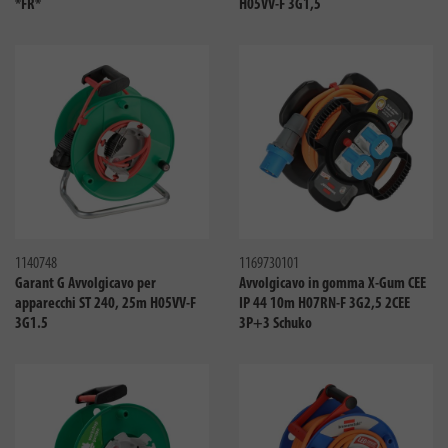
*FR*
H05VV-F 3G1,5
Confronta
Confro
1140748
1169730101
Garant G Avvolgicavo per
Avvolgicavo in gomma X-Gum CEE
apparecchi ST 240, 25m H05VV-F
IP 44 10m H07RN-F 3G2,5 2CEE
3G1.5
3P+3 Schuko