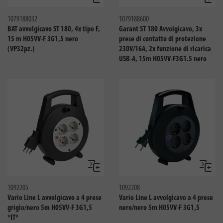
Confronta
Confro
1079188032
1079188600
BAT avvolgicavo ST 180, 4x tipo F,
Garant ST 180 Avvolgicavo, 3x
15 m H05VV-F 3G1,5 nero
prese di contatto di protezione
(VP32pz.)
230V/16A, 2x funzione di ricarica
USB-A, 15m H05VV-F3G1.5 nero
Confronta
Confro
1092205
1092208
Vario Line L avvolgicavo a 4 prese
Vario Line L avvolgicavo a 4 prese
grigio/nero 5m H05VV-F 3G1,5
nero/nero 5m H05VV-F 3G1,5
*IT*