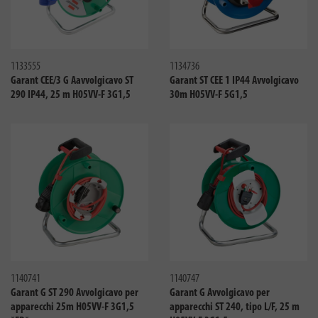
Confronta
Confro
1133555
1134736
Garant CEE/3 G Aavvolgicavo ST
Garant ST CEE 1 IP44 Avvolgicavo
290 IP44, 25 m H05VV-F 3G1,5
30m H05VV-F 5G1,5
Confronta
Confro
1140741
1140747
Garant G ST 290 Avvolgicavo per
Garant G Avvolgicavo per
apparecchi 25m H05VV-F 3G1,5
apparecchi ST 240, tipo L/F, 25 m